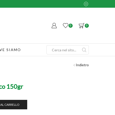
0
0
VE SIAMO
Search
input
Indietro
sco 150gr
 AL CARRELLO