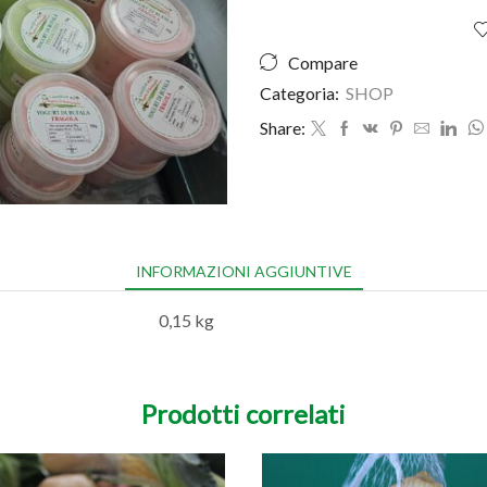
di
bosco
150gr
Compare
quantità
Categoria:
SHOP
Share:
INFORMAZIONI AGGIUNTIVE
0,15 kg
Prodotti correlati