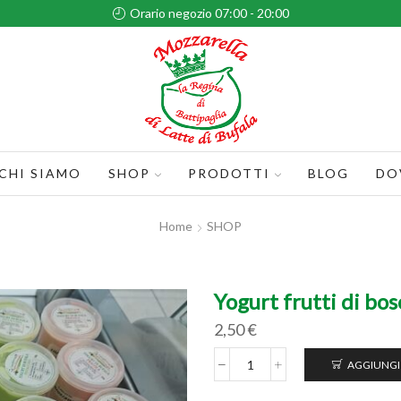
Orario negozio 07:00 - 20:00
CHI SIAMO
SHOP
PRODOTTI
BLOG
DO
Home
SHOP
Yogurt frutti di bo
2,50
€
AGGIUNGI
Yogurt
frutti