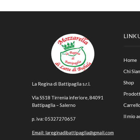
LINK 
Home
Chi Sia
Shop
La Regina di Battipaglia s.r.l.
Prodott
Via SS18 Tirrenia inferiore, 84091
Carrell
Battipaglia – Salerno
Il mio 
p. iva: 05327270657
Email:
lareginadibattipaglia@gmail.com