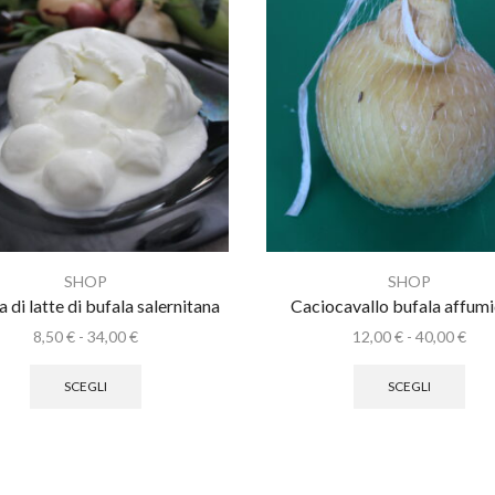
SHOP
SHOP
a di latte di bufala salernitana
Caciocavallo bufala affum
Fascia
Fasc
8,50
€
-
34,00
€
12,00
€
-
40,00
€
di
Questo
Que
di
prezzo:
prodotto
pro
prez
SCEGLI
SCEGLI
da
ha
ha
da
8,50 €
più
più
12,0
a
varianti.
varia
a
34,00 €
Le
Le
40,0