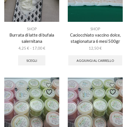
SHOP
SHOP
Burrata di latte di bufala
Caciocchiato vaccino dolce,
salernitana
stagionatura 6 mesi 500gr
Fascia
4,25
€
-
17,00
€
12,50
€
di
Questo
prezzo:
prodotto
SCEGLI
AGGIUNGI AL CARRELLO
da
ha
4,25 €
più
a
varianti.
17,00 €
Le
opzioni
possono
essere
scelte
nella
pagina
del
prodotto