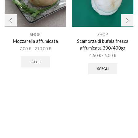
SHOP
SHOP
Mozzarella affumicata
Scamorza di bufala fresca
affumicata 300/400gr
Fascia
7,00
€
-
210,00
€
Questo
di
Fascia
4,50
€
-
6,00
€
prodotto
prezzo:
di
Questo
SCEGLI
ha
da
prezzo:
prodotto
SCEGLI
più
7,00 €
da
ha
varianti.
a
4,50 €
più
Le
210,00 €
a
varianti.
opzioni
6,00 €
Le
possono
opzioni
essere
possono
scelte
essere
nella
scelte
pagina
nella
del
pagina
prodotto
del
prodotto