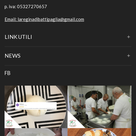
p. iva: 05327270657
Email:
lareginadibattipaglia@gmail.com
LINK UTILI
NEWS
FB