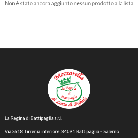
Non è stato ancora aggiunto nessun prodotto alla lista
La Regina di Battipaglia s.r.l.
Via SS18 Tirrenia inferiore, 84091 Battipaglia – Salerno