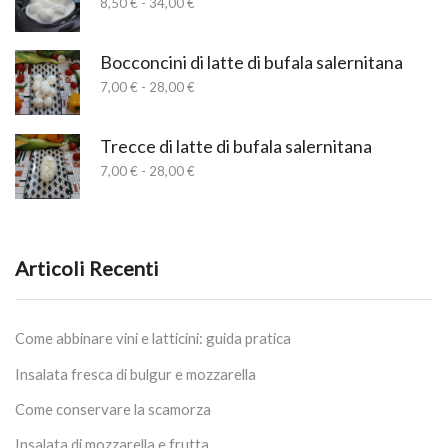
Fascia
8,50
€
-
34,00
€
a
di
17,00 €
prezzo:
da
Bocconcini di latte di bufala salernitana
8,50 €
Fascia
7,00
€
-
28,00
€
a
di
34,00 €
prezzo:
da
Trecce di latte di bufala salernitana
7,00 €
Fascia
7,00
€
-
28,00
€
a
di
28,00 €
prezzo:
da
7,00 €
a
Articoli Recenti
28,00 €
Come abbinare vini e latticini: guida pratica
Insalata fresca di bulgur e mozzarella
Come conservare la scamorza
Insalata di mozzarella e frutta