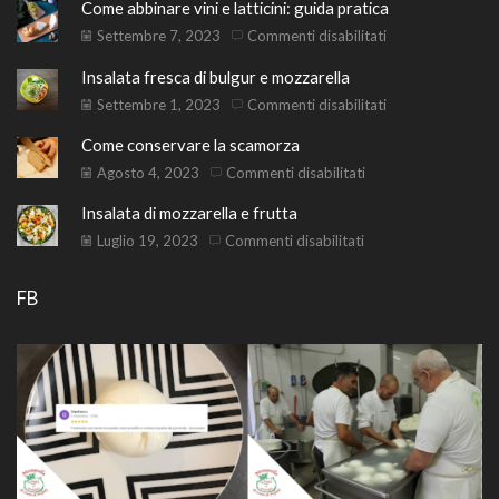
Come abbinare vini e latticini: guida pratica
su
Settembre 7, 2023
Commenti disabilitati
Come
Insalata fresca di bulgur e mozzarella
abbinare
vini
su
Settembre 1, 2023
Commenti disabilitati
e
Insalata
Come conservare la scamorza
latticini:
fresca
guida
di
su
Agosto 4, 2023
Commenti disabilitati
pratica
bulgur
Come
Insalata di mozzarella e frutta
e
conservare
mozzarella
la
su
Luglio 19, 2023
Commenti disabilitati
scamorza
Insalata
di
FB
mozzarella
e
frutta