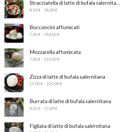
Stracciatella di latte di bufala salernitana
Fascia
8,50
€
-
34,00
€
di
prezzo:
da
Bocconcini affumicati
8,50 €
Fascia
7,00
€
-
140,00
€
a
di
34,00 €
prezzo:
da
Mozzarella affumicata
7,00 €
Fascia
7,00
€
-
210,00
€
a
di
140,00 €
prezzo:
da
Zizza di latte di bufala salernitana
7,00 €
Fascia
15,00
€
-
225,00
€
a
di
210,00 €
prezzo:
da
Burrata di latte di bufala salernitana
15,00 €
Fascia
4,25
€
-
17,00
€
a
di
225,00 €
prezzo:
da
Figliata di latte di bufala salernitana
4,25 €