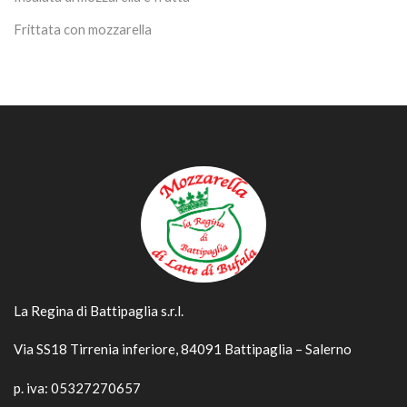
Frittata con mozzarella
La Regina di Battipaglia s.r.l.
Via SS18 Tirrenia inferiore, 84091 Battipaglia – Salerno
p. iva: 05327270657