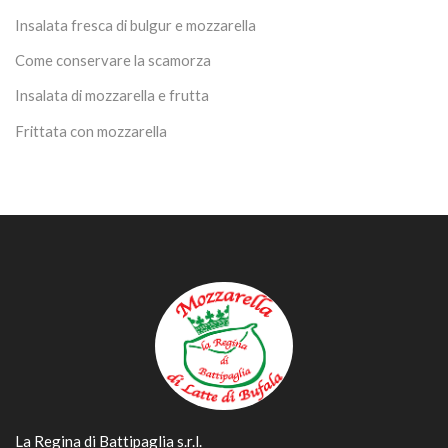
Insalata fresca di bulgur e mozzarella
Come conservare la scamorza
Insalata di mozzarella e frutta
Frittata con mozzarella
La Regina di Battipaglia s.r.l.