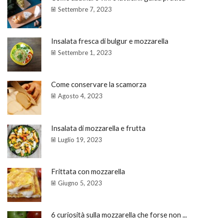
Settembre 7, 2023
Insalata fresca di bulgur e mozzarella
Settembre 1, 2023
Come conservare la scamorza
Agosto 4, 2023
Insalata di mozzarella e frutta
Luglio 19, 2023
Frittata con mozzarella
Giugno 5, 2023
6 curiosità sulla mozzarella che forse non ...