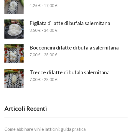
15,00 €
Fascia
4,25
€
-
17,00
€
a
di
225,00 €
prezzo:
da
Figliata di latte di bufala salernitana
4,25 €
Fascia
8,50
€
-
34,00
€
a
di
17,00 €
prezzo:
da
Bocconcini di latte di bufala salernitana
8,50 €
Fascia
7,00
€
-
28,00
€
a
di
34,00 €
prezzo:
da
Trecce di latte di bufala salernitana
7,00 €
Fascia
7,00
€
-
28,00
€
a
di
28,00 €
prezzo:
da
7,00 €
a
Articoli Recenti
28,00 €
Come abbinare vini e latticini: guida pratica