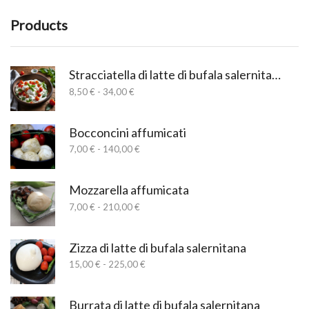
Products
Stracciatella di latte di bufala salernitana
Fascia
8,50
€
-
34,00
€
di
prezzo:
da
Bocconcini affumicati
8,50 €
Fascia
7,00
€
-
140,00
€
a
di
34,00 €
prezzo:
da
Mozzarella affumicata
7,00 €
Fascia
7,00
€
-
210,00
€
a
di
140,00 €
prezzo:
da
Zizza di latte di bufala salernitana
7,00 €
Fascia
15,00
€
-
225,00
€
a
di
210,00 €
prezzo:
da
Burrata di latte di bufala salernitana