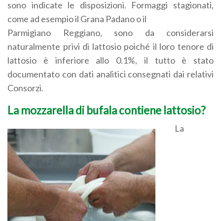
sono indicate le disposizioni. Formaggi stagionati,
come ad esempio il Grana Padano o il
Parmigiano Reggiano, sono da considerarsi
naturalmente privi di lattosio poiché il loro tenore di
lattosio è inferiore allo 0.1%, il tutto è stato
documentato con dati analitici consegnati dai relativi
Consorzi.
La mozzarella di bufala contiene lattosio?
La