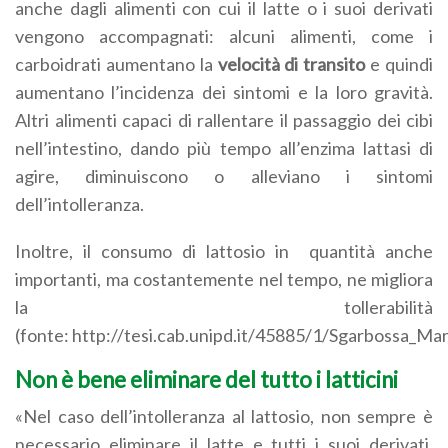
anche dagli alimenti con cui il latte o i suoi derivati
vengono accompagnati: alcuni alimenti, come i
carboidrati aumentano la
velocità di transito
e quindi
aumentano l’incidenza dei sintomi e la loro gravità.
Altri alimenti capaci di rallentare il passaggio dei cibi
nell’intestino, dando più tempo all’enzima lattasi di
agire, diminuiscono o alleviano i sintomi
dell’intolleranza.
Inoltre, il consumo di lattosio in quantità anche
importanti, ma costantemente nel tempo, ne migliora
la tollerabilità
(fonte: http://tesi.cab.unipd.it/45885/1/Sgarbossa_Mar
Non è bene eliminare del tutto i latticini
«Nel caso dell’intolleranza al lattosio, non sempre è
necessario eliminare il latte e tutti i suoi derivati.