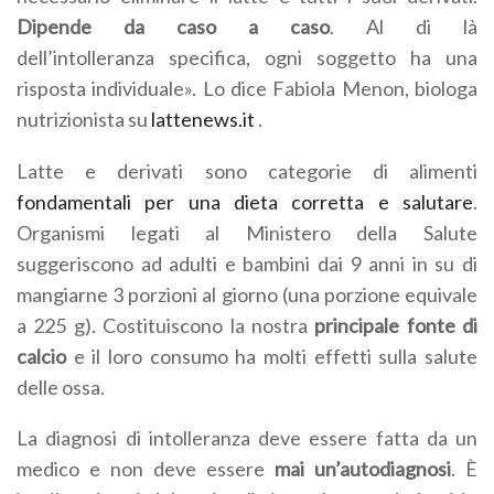
Dipende da caso a caso
. Al di là
dell’intolleranza specifica, ogni soggetto ha una
risposta individuale». Lo dice Fabiola Menon, biologa
nutrizionista su
lattenews.it
.
Latte e derivati sono categorie di alimenti
fondamentali per una dieta corretta e salutare
.
Organismi legati al Ministero della Salute
suggeriscono ad adulti e bambini dai 9 anni in su di
mangiarne 3 porzioni al giorno (una porzione equivale
a 225 g). Costituiscono la nostra
principale fonte di
calcio
e il loro consumo ha molti effetti sulla salute
delle ossa.
La diagnosi di intolleranza deve essere fatta da un
medico e non deve essere
mai un’autodiagnosi
. È