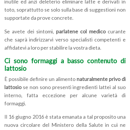
inutile ed anzi deleterio eliminare latte e derivati in
toto, soprattutto se solo sulla base di suggestioni non
supportate da prove concrete.
Se avete dei sintomi,
parlatene col medico
curante
che saprà indirizzarvi verso specialisti competenti e
affidatevi a loro per stabilire la vostra dieta.
Ci sono formaggi a basso contenuto di
lattosio
È possibile definire un alimento
naturalmente privo di
lattosio
se non sono presenti ingredienti lattei al suo
interno, fatta eccezione per alcune varietà di
formaggi.
Il 16 giugno 2016 è stata emanata a tal proposito una
nuova circolare del Ministero della Salute in cui ne