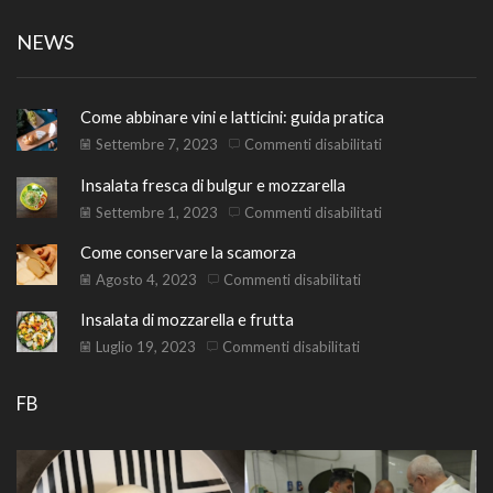
NEWS
Come abbinare vini e latticini: guida pratica
su
Settembre 7, 2023
Commenti disabilitati
Come
Insalata fresca di bulgur e mozzarella
abbinare
vini
su
Settembre 1, 2023
Commenti disabilitati
e
Insalata
Come conservare la scamorza
latticini:
fresca
guida
di
su
Agosto 4, 2023
Commenti disabilitati
pratica
bulgur
Come
Insalata di mozzarella e frutta
e
conservare
mozzarella
la
su
Luglio 19, 2023
Commenti disabilitati
scamorza
Insalata
di
FB
mozzarella
e
frutta