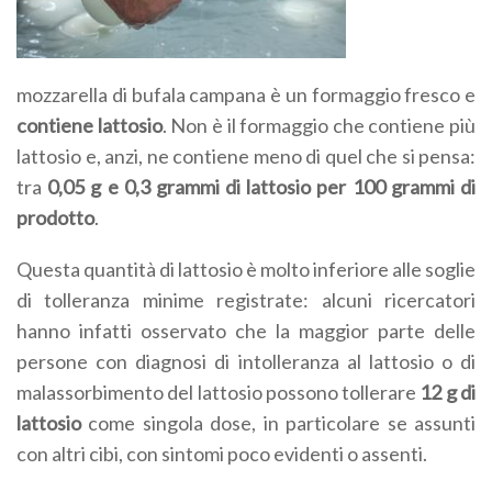
mozzarella di bufala campana è un formaggio fresco e
contiene lattosio
. Non è il formaggio che contiene più
lattosio e, anzi, ne contiene meno di quel che si pensa:
tra
0,05 g e 0,3 grammi di lattosio per 100 grammi di
prodotto
.
Questa quantità di lattosio è molto inferiore alle soglie
di tolleranza minime registrate: alcuni ricercatori
hanno infatti osservato che la maggior parte delle
persone con diagnosi di intolleranza al lattosio o di
malassorbimento del lattosio possono tollerare
12 g di
lattosio
come singola dose, in particolare se assunti
con altri cibi, con sintomi poco evidenti o assenti.