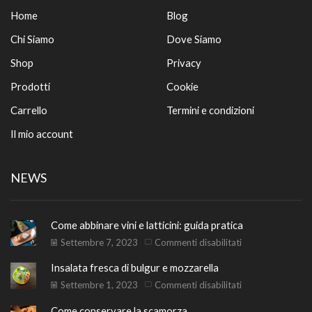
Home
Blog
Chi Siamo
Dove Siamo
Shop
Privacy
Prodotti
Cookie
Carrello
Termini e condizioni
Il mio account
NEWS
Come abbinare vini e latticini: guida pratica
su
Settembre 7, 2023
Commenti disabilitati
Come
Insalata fresca di bulgur e mozzarella
abbinare
vini
su
Settembre 1, 2023
Commenti disabilitati
e
Insalata
Come conservare la scamorza
latticini: