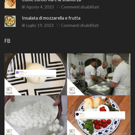
fresca
guida
di
su
Agosto 4, 2023
Commenti disabilitati
pratica
bulgur
Come
Insalata di mozzarella e frutta
e
conservare
mozzarella
la
su
Luglio 19, 2023
Commenti disabilitati
scamorza
Insalata
di
FB
mozzarella
e
frutta