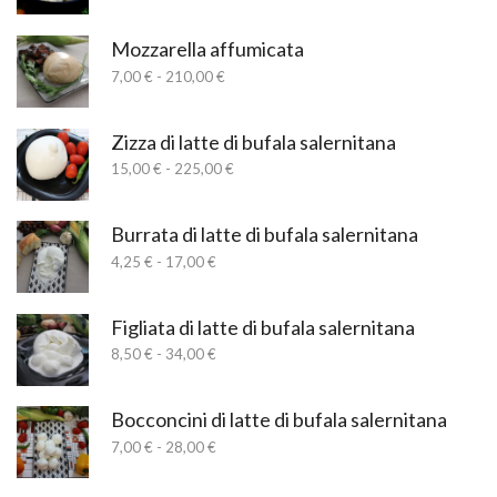
di
34,00 €
prezzo:
da
Mozzarella affumicata
7,00 €
Fascia
7,00
€
-
210,00
€
a
di
140,00 €
prezzo:
da
Zizza di latte di bufala salernitana
7,00 €
Fascia
15,00
€
-
225,00
€
a
di
210,00 €
prezzo:
da
Burrata di latte di bufala salernitana
15,00 €
Fascia
4,25
€
-
17,00
€
a
di
225,00 €
prezzo:
da
Figliata di latte di bufala salernitana
4,25 €
Fascia
8,50
€
-
34,00
€
a
di
17,00 €
prezzo:
da
Bocconcini di latte di bufala salernitana
8,50 €
Fascia
7,00
€
-
28,00
€
a
di
34,00 €
prezzo: