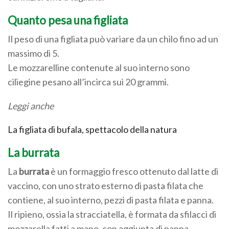
Quanto pesa una figliata
Il peso di una figliata può variare da un chilo fino ad un
massimo di 5.
Le mozzarelline contenute al suo interno sono
ciliegine pesano all’incirca sui 20 grammi.
Leggi anche
La figliata di bufala, spettacolo della natura
La burrata
La
burrata
è un formaggio fresco ottenuto dal latte di
vaccino, con uno strato esterno di pasta filata che
contiene, al suo interno, pezzi di pasta filata e panna.
Il ripieno, ossia la stracciatella, è formata da sfilacci di
mozzarella fatti a mano, con aggiunta di panna.