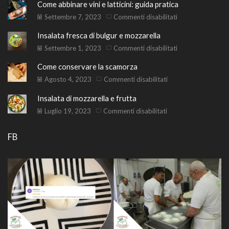
Come abbinare vini e latticini: guida pratica
su
Settembre 7, 2023
Commenti disabilitati
Come
Insalata fresca di bulgur e mozzarella
abbinare
vini
su
Settembre 1, 2023
Commenti disabilitati
e
Insalata
Come conservare la scamorza
latticini:
fresca
guida
di
su
Agosto 4, 2023
Commenti disabilitati
pratica
bulgur
Come
Insalata di mozzarella e frutta
e
conservare
mozzarella
la
su
Luglio 19, 2023
Commenti disabilitati
scamorza
Insalata
di
FB
mozzarella
e
frutta