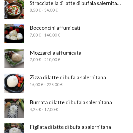
Stracciatella di latte di bufala salernitana
Fascia
8,50
€
-
34,00
€
di
prezzo:
da
Bocconcini affumicati
8,50 €
Fascia
7,00
€
-
140,00
€
a
di
34,00 €
prezzo:
da
Mozzarella affumicata
7,00 €
Fascia
7,00
€
-
210,00
€
a
di
140,00 €
prezzo:
da
Zizza di latte di bufala salernitana
7,00 €
Fascia
15,00
€
-
225,00
€
a
di
210,00 €
prezzo:
da
Burrata di latte di bufala salernitana
15,00 €
Fascia
4,25
€
-
17,00
€
a
di
225,00 €
prezzo:
da
Figliata di latte di bufala salernitana
4,25 €