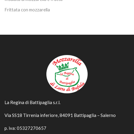
Frittata con mozzarella
La Regina di Battipaglia s.r.l.
Via SS18 Tirrenia inferiore, 84091 Battipaglia – Salerno
p. iva: 05327270657