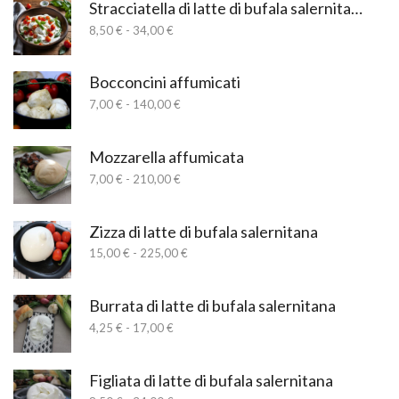
Stracciatella di latte di bufala salernitana
Fascia
8,50
€
-
34,00
€
di
prezzo:
da
Bocconcini affumicati
8,50 €
Fascia
7,00
€
-
140,00
€
a
di
34,00 €
prezzo:
da
Mozzarella affumicata
7,00 €
Fascia
7,00
€
-
210,00
€
a
di
140,00 €
prezzo:
da
Zizza di latte di bufala salernitana
7,00 €
Fascia
15,00
€
-
225,00
€
a
di
210,00 €
prezzo:
da
Burrata di latte di bufala salernitana
15,00 €
Fascia
4,25
€
-
17,00
€
a
di
225,00 €
prezzo:
da
Figliata di latte di bufala salernitana
4,25 €