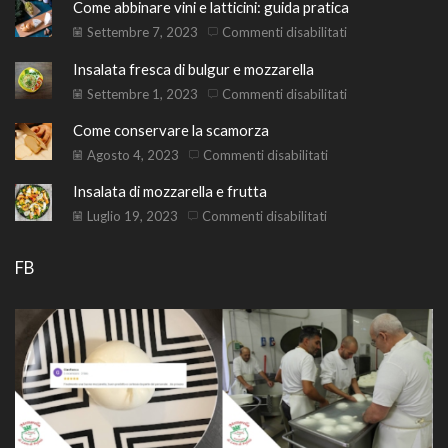
Come abbinare vini e latticini: guida pratica
su
Settembre 7, 2023
Commenti disabilitati
Come
Insalata fresca di bulgur e mozzarella
abbinare
vini
su
Settembre 1, 2023
Commenti disabilitati
e
Insalata
Come conservare la scamorza
latticini:
fresca
guida
di
su
Agosto 4, 2023
Commenti disabilitati
pratica
bulgur
Come
Insalata di mozzarella e frutta
e
conservare
mozzarella
la
su
Luglio 19, 2023
Commenti disabilitati
scamorza
Insalata
di
FB
mozzarella
e
frutta