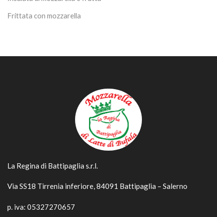
Frittata con mozzarella
La Regina di Battipaglia s.r.l.
Via SS18 Tirrenia inferiore, 84091 Battipaglia – Salerno
p. iva: 05327270657