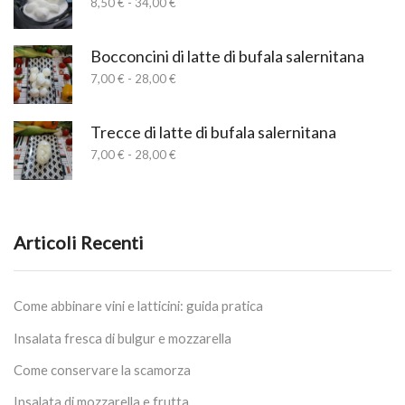
Fascia
8,50
€
-
34,00
€
a
di
17,00 €
prezzo:
da
Bocconcini di latte di bufala salernitana
8,50 €
Fascia
7,00
€
-
28,00
€
a
di
34,00 €
prezzo:
da
Trecce di latte di bufala salernitana
7,00 €
Fascia
7,00
€
-
28,00
€
a
di
28,00 €
prezzo:
da
7,00 €
a
Articoli Recenti
28,00 €
Come abbinare vini e latticini: guida pratica
Insalata fresca di bulgur e mozzarella
Come conservare la scamorza
Insalata di mozzarella e frutta