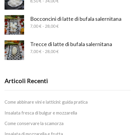
Fascia
8,50
€
-
34,00
€
a
di
17,00 €
prezzo:
da
Bocconcini di latte di bufala salernitana
8,50 €
Fascia
7,00
€
-
28,00
€
a
di
34,00 €
prezzo:
da
Trecce di latte di bufala salernitana
7,00 €
Fascia
7,00
€
-
28,00
€
a
di
28,00 €
prezzo:
da
7,00 €
a
Articoli Recenti
28,00 €
Come abbinare vini e latticini: guida pratica
Insalata fresca di bulgur e mozzarella
Come conservare la scamorza
Insalata di mozzarella e frutta