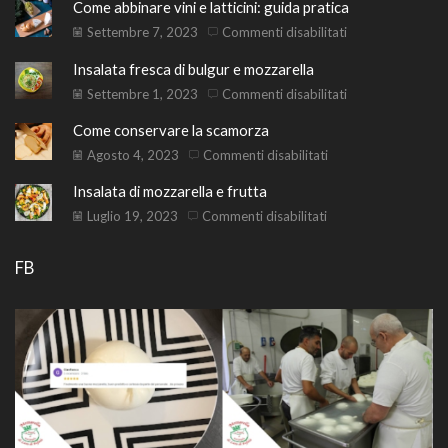
Come abbinare vini e latticini: guida pratica
su
Settembre 7, 2023
Commenti disabilitati
Come
Insalata fresca di bulgur e mozzarella
abbinare
vini
su
Settembre 1, 2023
Commenti disabilitati
e
Insalata
Come conservare la scamorza
latticini:
fresca
guida
di
su
Agosto 4, 2023
Commenti disabilitati
pratica
bulgur
Come
Insalata di mozzarella e frutta
e
conservare
mozzarella
la
su
Luglio 19, 2023
Commenti disabilitati
scamorza
Insalata
di
FB
mozzarella
e
frutta