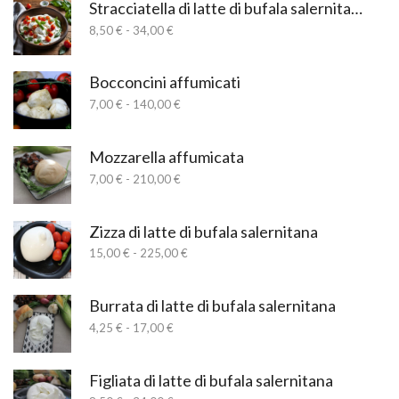
Stracciatella di latte di bufala salernitana
Fascia
8,50
€
-
34,00
€
di
prezzo:
da
Bocconcini affumicati
8,50 €
Fascia
7,00
€
-
140,00
€
a
di
34,00 €
prezzo:
da
Mozzarella affumicata
7,00 €
Fascia
7,00
€
-
210,00
€
a
di
140,00 €
prezzo:
da
Zizza di latte di bufala salernitana
7,00 €
Fascia
15,00
€
-
225,00
€
a
di
210,00 €
prezzo:
da
Burrata di latte di bufala salernitana
15,00 €
Fascia
4,25
€
-
17,00
€
a
di
225,00 €
prezzo:
da
Figliata di latte di bufala salernitana
4,25 €