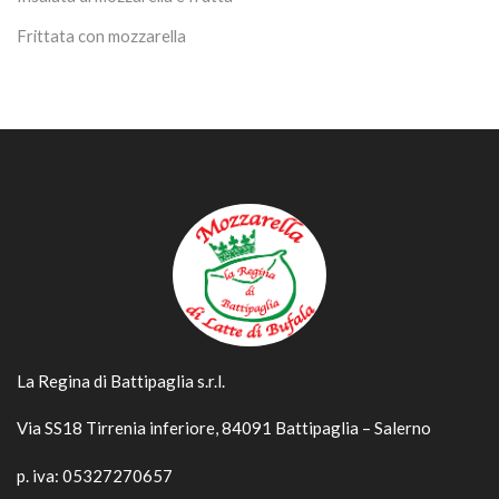
Frittata con mozzarella
La Regina di Battipaglia s.r.l.
Via SS18 Tirrenia inferiore, 84091 Battipaglia – Salerno
p. iva: 05327270657