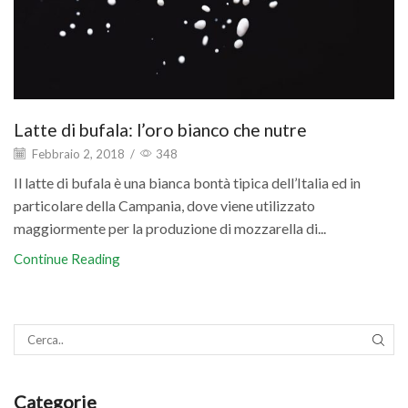
Latte di bufala: l’oro bianco che nutre
Febbraio 2, 2018
/
348
Il latte di bufala è una bianca bontà tipica dell’Italia ed in
particolare della Campania, dove viene utilizzato
maggiormente per la produzione di mozzarella di...
Continue Reading
SEAR
Categorie