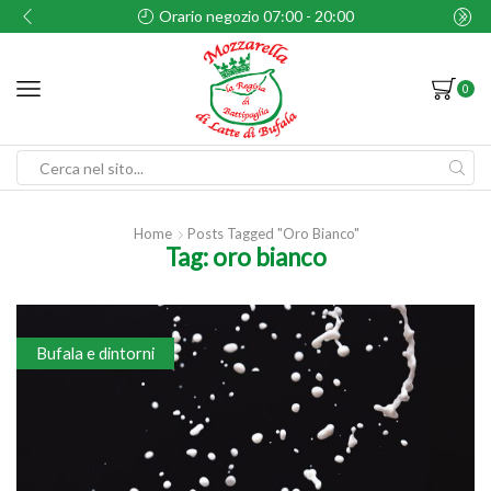
Orario negozio 07:00 - 20:00
0
Search
input
Home
Posts Tagged "oro Bianco"
Tag: oro bianco
Bufala e dintorni