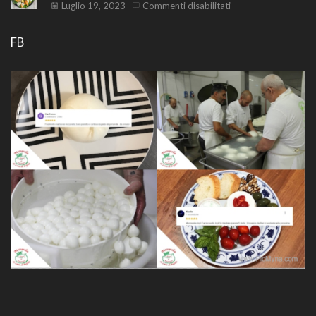
mozzarella
la
su
Luglio 19, 2023
Commenti disabilitati
scamorza
Insalata
di
FB
mozzarella
e
frutta