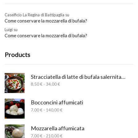
Caseificio La Regina di Battipaglia
su
Come conservare la mozzarella di bufala?
Luigi
su
Come conservare la mozzarella di bufala?
Products
Stracciatella di latte di bufala salernitana
Fascia
8,50
€
-
34,00
€
di
prezzo:
da
Bocconcini affumicati
8,50 €
Fascia
7,00
€
-
140,00
€
a
di
34,00 €
prezzo:
da
Mozzarella affumicata
7,00 €
Fascia
7,00
€
-
210,00
€
a