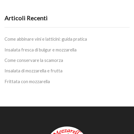
da
7,00 €
a
Articoli Recenti
28,00 €
Come abbinare vini e latticini: guida pratica
Insalata fresca di bulgur e mozzarella
Come conservare la scamorza
Insalata di mozzarella e frutta
Frittata con mozzarella