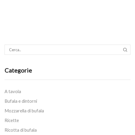
SEAR
Categorie
A tavola
Bufala e dintorni
Mozzarella di bufala
Ricette
Ricotta di bufala