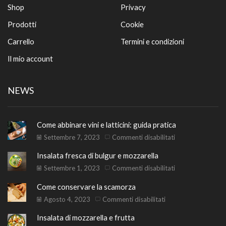
Shop
Privacy
Prodotti
Cookie
Carrello
Termini e condizioni
Il mio account
NEWS
Come abbinare vini e latticini: guida pratica
su
Settembre 7, 2023
Commenti disabilitati
Come
Insalata fresca di bulgur e mozzarella
abbinare
vini
su
Settembre 1, 2023
Commenti disabilitati
e
Insalata
Come conservare la scamorza
latticini:
fresca
guida
di
su
Agosto 4, 2023
Commenti disabilitati
pratica
bulgur
Come
Insalata di mozzarella e frutta
e
conservare