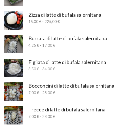
di
140,00 €
prezzo:
da
Zizza di latte di bufala salernitana
7,00 €
Fascia
15,00
€
-
225,00
€
a
di
210,00 €
prezzo:
da
Burrata di latte di bufala salernitana
15,00 €
Fascia
4,25
€
-
17,00
€
a
di
225,00 €
prezzo:
da
Figliata di latte di bufala salernitana
4,25 €
Fascia
8,50
€
-
34,00
€
a
di
17,00 €
prezzo:
da
Bocconcini di latte di bufala salernitana
8,50 €
Fascia
7,00
€
-
28,00
€
a
di
34,00 €
prezzo:
da
Trecce di latte di bufala salernitana
7,00 €
Fascia
7,00
€
-
28,00
€
a
di
28,00 €
prezzo: