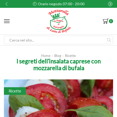
0
S.S. 18 Tirrena Inferiore - Battipaglia,
0
Search
input
Home
Blog
Ricette
I segreti dell’insalata caprese con
mozzarella di bufala
Ricette