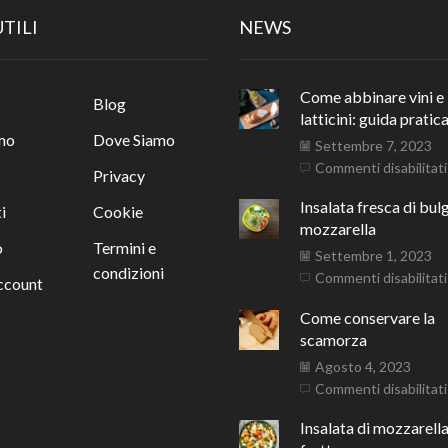
UTILI
NEWS
Come abbinare vini e
Blog
latticini: guida pratic
mo
Dove Siamo
Settembre 7, 2023
Commenti disabilitati
Privacy
Insalata fresca di bul
i
Cookie
mozzarella
o
Termini e
Settembre 1, 2023
condizioni
Commenti disabilitati
account
Come conservare la
scamorza
Agosto 4, 2023
Commenti disabilitati
Insalata di mozzarella