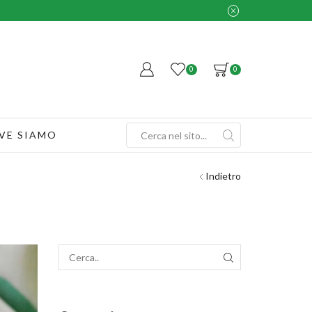
0
0
VE SIAMO
Search
input
Indietro
SEARCH