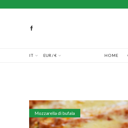
IT
EUR / €
HOME
Mozzarella di bufala