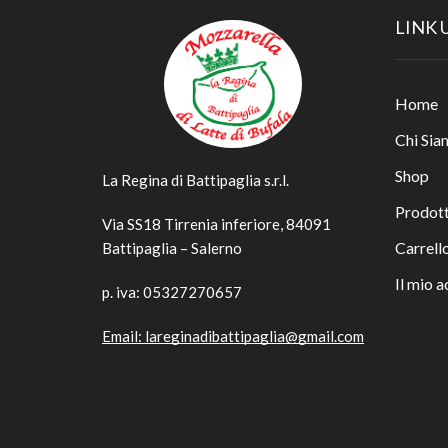
LINK 
Home
Chi Sia
Shop
La Regina di Battipaglia s.r.l.
Prodott
Via SS18 Tirrenia inferiore, 84091
Carrell
Battipaglia – Salerno
Il mio 
p. iva: 05327270657
Email:
lareginadibattipaglia@gmail.com