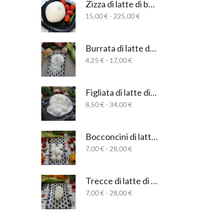
Zizza di latte di bufala salernitana
7,00 €
Fascia
15,00
€
-
225,00
€
a
di
210,00 €
prezzo:
da
Burrata di latte di bufala salernitana
15,00 €
Fascia
4,25
€
-
17,00
€
a
di
225,00 €
prezzo:
da
Figliata di latte di bufala salernitana
4,25 €
Fascia
8,50
€
-
34,00
€
a
di
17,00 €
prezzo:
da
Bocconcini di latte di bufala salernitana
8,50 €
Fascia
7,00
€
-
28,00
€
a
di
34,00 €
prezzo:
da
Trecce di latte di bufala salernitana
7,00 €
Fascia
7,00
€
-
28,00
€
a
di
28,00 €
prezzo: