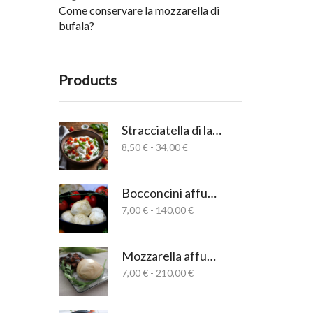
Come conservare la mozzarella di
bufala?
Products
Stracciatella di latte di bufala salernitana
Fascia
8,50
€
-
34,00
€
di
prezzo:
da
Bocconcini affumicati
8,50 €
Fascia
7,00
€
-
140,00
€
a
di
34,00 €
prezzo:
da
Mozzarella affumicata
7,00 €
Fascia
7,00
€
-
210,00
€
a
di
140,00 €
prezzo:
da