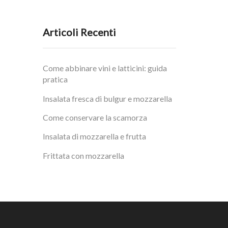
da
7,00 €
a
28,00 €
Articoli Recenti
Come abbinare vini e latticini: guida
pratica
Insalata fresca di bulgur e mozzarella
Come conservare la scamorza
Insalata di mozzarella e frutta
Frittata con mozzarella