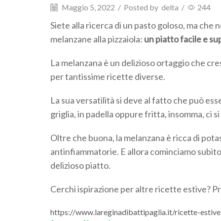
Maggio 5, 2022
/
Posted by
delta
/
244
Siete alla ricerca di un pasto goloso, ma che 
melanzane alla pizzaiola:
un piatto facile e s
La melanzana è un delizioso ortaggio che cres
per tantissime ricette diverse.
La sua versatilità si deve al fatto che può es
griglia, in padella oppure fritta, insomma, ci 
Oltre che buona, la melanzana è ricca di potas
antinfiammatorie. E allora cominciamo subit
delizioso piatto.
Cerchi ispirazione per altre ricette estive? 
https://www.lareginadibattipaglia.it/ricette-estiv