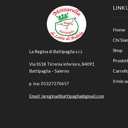
LINK 
Home
Chi Sia
Shop
La Regina di Battipaglia s.r.l.
Prodott
Via SS18 Tirrenia inferiore, 84091
Carrell
Battipaglia – Salerno
Il mio 
p. iva: 05327270657
Email:
lareginadibattipaglia@gmail.com