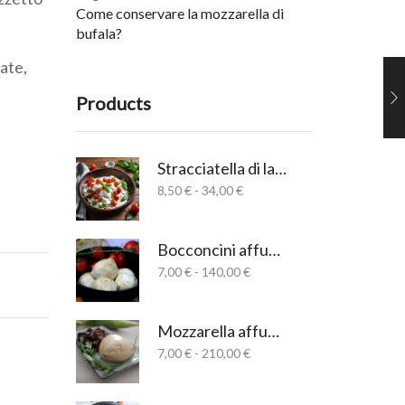
Come conservare la mozzarella di
bufala?
nate,
Products
Stracciatella di latte di bufala salernitana
Fascia
8,50
€
-
34,00
€
di
prezzo:
da
Bocconcini affumicati
8,50 €
Fascia
7,00
€
-
140,00
€
a
di
34,00 €
prezzo:
da
Mozzarella affumicata
7,00 €
Fascia
7,00
€
-
210,00
€
a
di
140,00 €
prezzo:
da