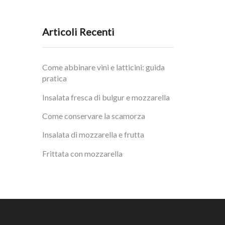
da
7,00 €
a
28,00 €
Articoli Recenti
Come abbinare vini e latticini: guida
pratica
Insalata fresca di bulgur e mozzarella
Come conservare la scamorza
Insalata di mozzarella e frutta
Frittata con mozzarella