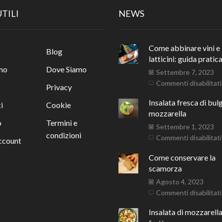
UTILI
NEWS
Come abbinare vini e
Blog
latticini: guida pratic
mo
Dove Siamo
Settembre 7, 2023
Commenti disabilitati
Privacy
Insalata fresca di bul
i
Cookie
mozzarella
o
Termini e
Settembre 1, 2023
condizioni
Commenti disabilitati
account
Come conservare la
scamorza
Agosto 4, 2023
Commenti disabilitati
Insalata di mozzarella