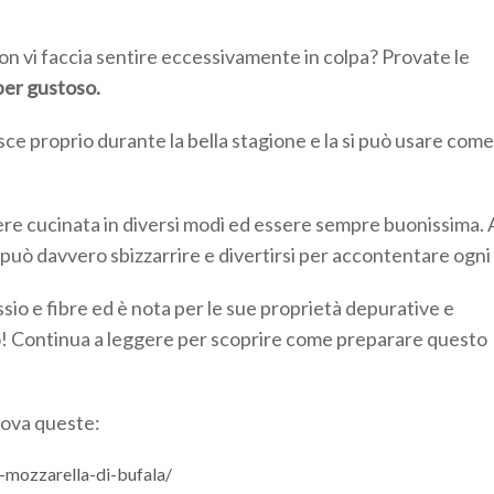
non vi faccia sentire eccessivamente in colpa? Provate le
uper gustoso.
ce proprio durante la bella stagione e la si può usare com
sere cucinata in diversi modi ed essere sempre buonissima. 
si può davvero sbizzarrire e divertirsi per accontentare ogni
sio e fibre ed è nota per le sue proprietà depurative e
o! Continua a leggere per scoprire come preparare questo
Prova queste:
e-mozzarella-di-bufala/