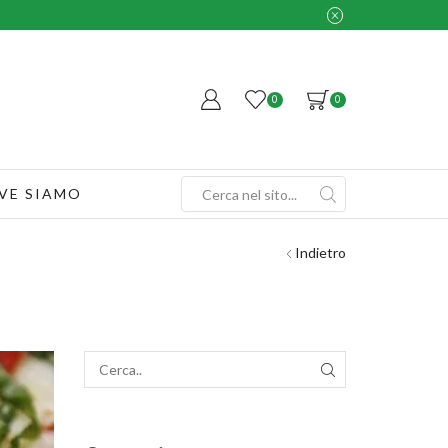
0
0
VE SIAMO
Search
input
Indietro
SEARCH