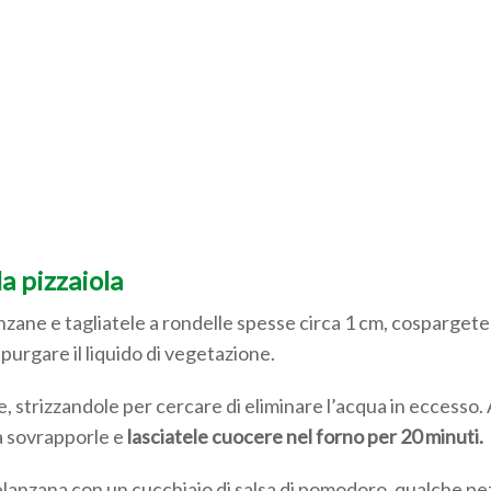
a pizzaiola
anzane e tagliatele a rondelle spesse circa 1 cm, cospargete
purgare il liquido di vegetazione.
, strizzandole per cercare di eliminare l’acqua in eccesso.
a sovrapporle e
lasciatele cuocere nel forno per 20 minuti.
melanzana con un cucchiaio di salsa di pomodoro, qualche p