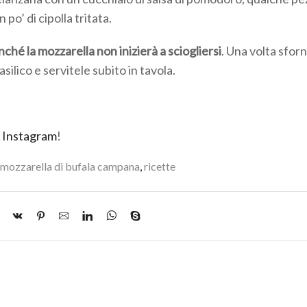
 po’ di cipolla tritata.
inché la mozzarella non inizierà a sciogliersi
. Una volta sfor
ilico e servitele subito in tavola.
e
Instagram
!
mozzarella di bufala campana
,
ricette