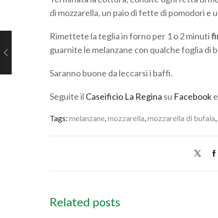
di mozzarella, un paio di fette di pomodori e un
Rimettete la teglia in forno per 1 o 2 minuti
f
guarnite le melanzane con qualche foglia di bas
Saranno buone da leccarsi i baffi.
Seguite il
Caseificio La Regina
su
Facebook
Tags:
melanzane
,
mozzarella
,
mozzarella di bufala
,
Related posts