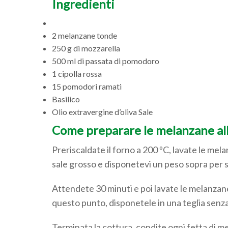
Ingredienti
2 melanzane tonde
250 g di mozzarella
500 ml di passata di pomodoro
1 cipolla rossa
15 pomodori ramati
Basilico
Olio extravergine d’oliva Sale
Come preparare le melanzane all
Preriscaldate il forno a 200 ºC, lavate le mel
sale grosso e disponetevi un peso sopra per s
Attendete 30 minuti e poi lavate le melanzane
questo punto, disponetele in una teglia senz
Terminata la cottura, condite ogni fetta di 