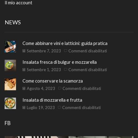
Il mio account
NEWS
Come abbinare vini e latticini: guida pratica
su
Settembre 7, 2023
Commenti disabilitati
Come
Insalata fresca di bulgur e mozzarella
abbinare
vini
su
Settembre 1, 2023
Commenti disabilitati
e
Insalata
Come conservare la scamorza
latticini:
fresca
guida
di
su
Agosto 4, 2023
Commenti disabilitati
pratica
bulgur
Come
Insalata di mozzarella e frutta
e
conservare
mozzarella
la
su
Luglio 19, 2023
Commenti disabilitati
scamorza
Insalata
di
FB
mozzarella
e
frutta