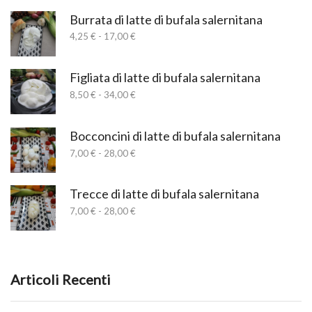
prezzo:
da
Burrata di latte di bufala salernitana
15,00 €
Fascia
4,25
€
-
17,00
€
a
di
225,00 €
prezzo:
da
Figliata di latte di bufala salernitana
4,25 €
Fascia
8,50
€
-
34,00
€
a
di
17,00 €
prezzo:
da
Bocconcini di latte di bufala salernitana
8,50 €
Fascia
7,00
€
-
28,00
€
a
di
34,00 €
prezzo:
da
Trecce di latte di bufala salernitana
7,00 €
Fascia
7,00
€
-
28,00
€
a
di
28,00 €
prezzo:
da
7,00 €
a
Articoli Recenti
28,00 €