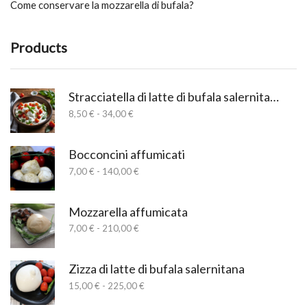
Come conservare la mozzarella di bufala?
Products
Stracciatella di latte di bufala salernitana
Fascia
8,50
€
-
34,00
€
di
prezzo:
da
Bocconcini affumicati
8,50 €
Fascia
7,00
€
-
140,00
€
a
di
34,00 €
prezzo:
da
Mozzarella affumicata
7,00 €
Fascia
7,00
€
-
210,00
€
a
di
140,00 €
prezzo:
da
Zizza di latte di bufala salernitana
7,00 €
Fascia
15,00
€
-
225,00
€
a
di
210,00 €