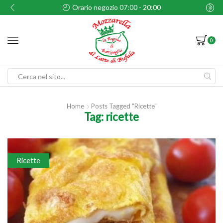
S.S. 18 Tirrena Inferiore - Battipaglia, SA
0
Search
input
Home
Posts Tagged "ricette"
Tag: ricette
Ricette