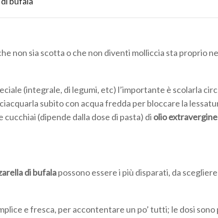
 di bufala
che non sia scotta o che non diventi molliccia sta proprio ne
eciale (integrale, di legumi, etc) l’importante è scolarla cir
sciacquarla subito con acqua fredda per bloccare la lessatu
e cucchiai (dipende dalla dose di pasta) di
olio extravergine
arella di bufala
possono essere i più disparati, da scegliere
lice e fresca, per accontentare un po’ tutti; le dosi sono