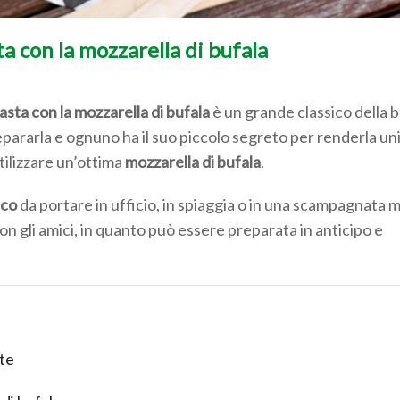
a con la mozzarella di bufala
pasta con la mozzarella di bufala
è un grande classico della b
epararla e ognuno ha il suo piccolo segreto per renderla un
tilizzare un’ottima
mozzarella di bufala
.
cco
da portare in ufficio, in spiaggia o in una scampagnata 
n gli amici, in quanto può essere preparata in anticipo e
ate