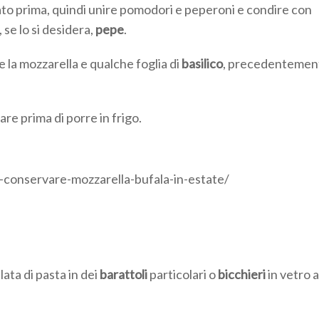
o prima, quindi unire pomodori e peperoni e condire con
 se lo si desidera,
pepe
.
ne la mozzarella e qualche foglia di
basilico
, precedentemen
re prima di porre in frigo.
i-conservare-mozzarella-bufala-in-estate/
lata di pasta in dei
barattoli
particolari o
bicchieri
in vetro a