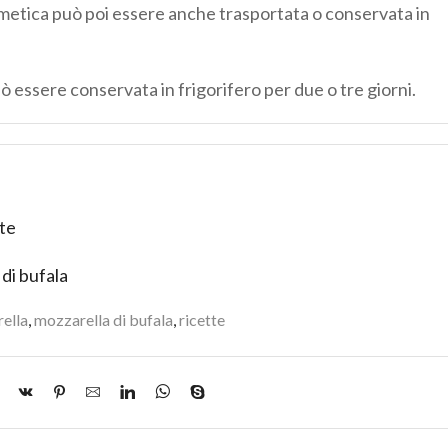
ermetica può poi essere anche trasportata o conservata in
ò essere conservata in frigorifero per due o tre giorni.
ate
 di bufala
rella
,
mozzarella di bufala
,
ricette