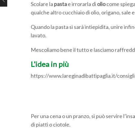
Scolare la
pasta
e irrorarla di
olio
come spiegat
qualche altro cucchiaio di olio, origano, sale e,
Quando la pasta si sarà intiepidita, unire infi
lavato.
Mescoliamo bene il tutto e lasciamo raffredda
L’idea in più
https://www.lareginadibattipaglia.it/consigl
Per una cena o un pranzo, si può servire l’insa
di piatti o ciotole.