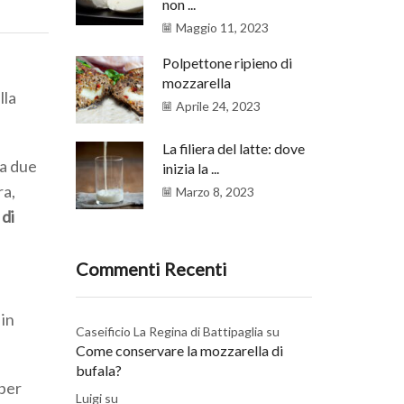
non ...
Maggio 11, 2023
Polpettone ripieno di
mozzarella
lla
Aprile 24, 2023
La filiera del latte: dove
ca due
inizia la ...
ra,
Marzo 8, 2023
 di
Commenti Recenti
 in
Caseificio La Regina di Battipaglia
su
Come conservare la mozzarella di
bufala?
 per
Luigi
su