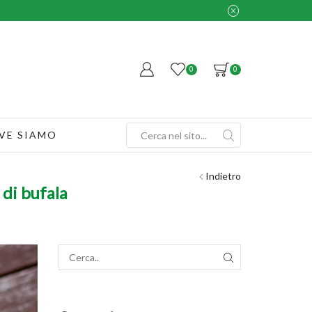
0
0
VE SIAMO
Search
input
Indietro
 di bufala
SEARCH