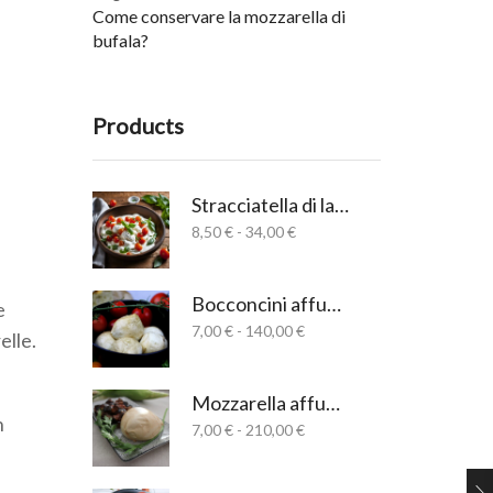
Come conservare la mozzarella di
bufala?
Products
Stracciatella di latte di bufala salernitana
Fascia
8,50
€
-
34,00
€
di
prezzo:
da
Bocconcini affumicati
e
8,50 €
Fascia
7,00
€
-
140,00
€
a
elle.
di
34,00 €
prezzo:
da
Mozzarella affumicata
7,00 €
n
Fascia
7,00
€
-
210,00
€
a
di
140,00 €
prezzo:
da