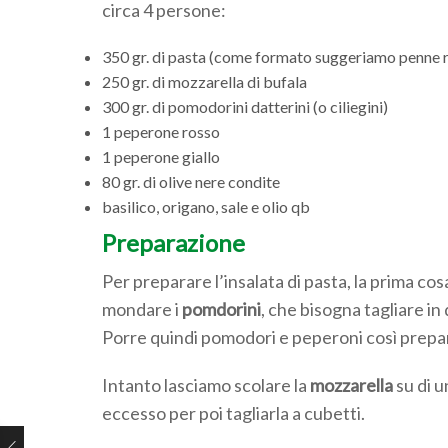
circa 4 persone:
350 gr. di pasta (come formato suggeriamo penne ri
250 gr. di mozzarella di bufala
300 gr. di pomodorini datterini (o ciliegini)
1 peperone rosso
1 peperone giallo
80 gr. di olive nere condite
basilico, origano, sale e olio qb
Preparazione
Per preparare l’insalata di pasta, la prima co
mondare i
pomdorini
, che bisogna tagliare in 
Porre quindi pomodori e peperoni così prepara
Intanto lasciamo scolare la
mozzarella
su di u
eccesso per poi tagliarla a cubetti.