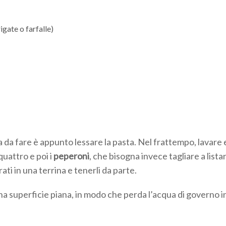
gate o farfalle)
sa da fare è appunto lessare la pasta. Nel frattempo, lavare 
quattro e poi i
peperoni
, che bisogna invece tagliare a listar
ti in una terrina e tenerli da parte.
na superficie piana, in modo che perda l’acqua di governo i