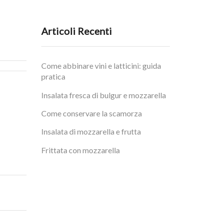
da
7,00 €
a
28,00 €
Articoli Recenti
Come abbinare vini e latticini: guida
pratica
Insalata fresca di bulgur e mozzarella
Come conservare la scamorza
Insalata di mozzarella e frutta
Frittata con mozzarella