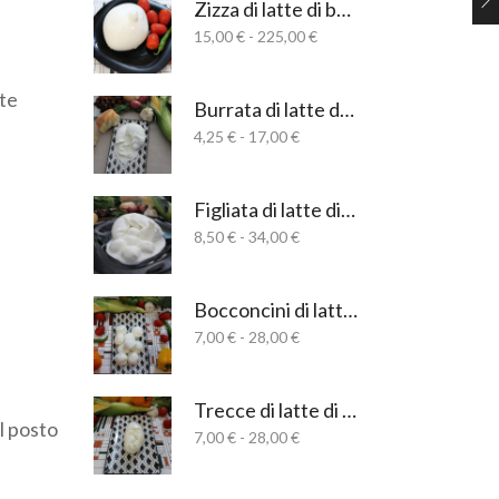
Zizza di latte di bufala salernitana
7,00 €
Fascia
15,00
€
-
225,00
€
a
di
210,00 €
prezzo:
te
da
Burrata di latte di bufala salernitana
15,00 €
Fascia
4,25
€
-
17,00
€
a
di
225,00 €
prezzo:
da
Figliata di latte di bufala salernitana
4,25 €
Fascia
8,50
€
-
34,00
€
a
di
17,00 €
prezzo:
da
Bocconcini di latte di bufala salernitana
8,50 €
Fascia
7,00
€
-
28,00
€
a
di
34,00 €
prezzo:
da
Trecce di latte di bufala salernitana
7,00 €
l posto
Fascia
7,00
€
-
28,00
€
a
di
28,00 €
prezzo: