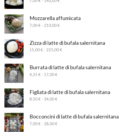
Fascia
7,00
€
-
140,00
€
a
di
34,00 €
prezzo:
da
Mozzarella affumicata
7,00 €
Fascia
7,00
€
-
210,00
€
a
di
140,00 €
prezzo:
da
Zizza di latte di bufala salernitana
7,00 €
Fascia
15,00
€
-
225,00
€
a
di
210,00 €
prezzo:
da
Burrata di latte di bufala salernitana
15,00 €
Fascia
4,25
€
-
17,00
€
a
di
225,00 €
prezzo:
da
Figliata di latte di bufala salernitana
4,25 €
Fascia
8,50
€
-
34,00
€
a
di
17,00 €
prezzo:
da
Bocconcini di latte di bufala salernitana
8,50 €
Fascia
7,00
€
-
28,00
€
a
di
34,00 €