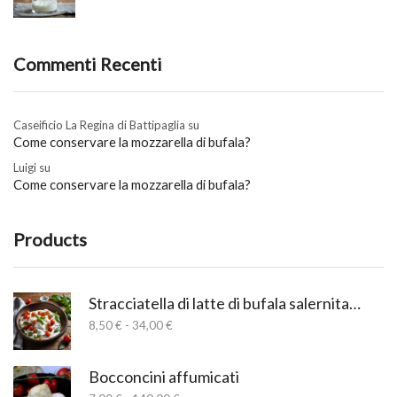
Commenti Recenti
Caseificio La Regina di Battipaglia
su
Come conservare la mozzarella di bufala?
Luigi
su
Come conservare la mozzarella di bufala?
Products
Stracciatella di latte di bufala salernitana
Fascia
8,50
€
-
34,00
€
di
prezzo:
da
Bocconcini affumicati
8,50 €