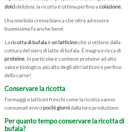
dolci
deliziosi, la ricotta è ottima perfino a
colazione
.
Una morbida crema bianca che oltre ad essere
buonissima fa anche bene.
La
ricotta di bufala
è
un latticino
che si ottiene dalla
cottura del siero di latte di bufala. È magra e ricca di
proteine
. In particolare contiene proteine ad alto
valore biologico, più alto degli altri latticini e perfino
della carne!
Conservare la ricotta
Formaggi e latticini freschi come la ricotta vanno
consumati entro
pochi giorni
dalla loro produzione.
Per quanto tempo conservare la ricotta di
bufala?