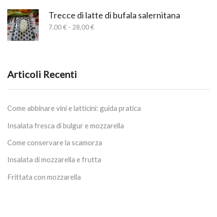
prezzo:
da
Trecce di latte di bufala salernitana
7,00 €
Fascia
7,00
€
-
28,00
€
a
di
28,00 €
prezzo:
da
7,00 €
a
Articoli Recenti
28,00 €
Come abbinare vini e latticini: guida pratica
Insalata fresca di bulgur e mozzarella
Come conservare la scamorza
Insalata di mozzarella e frutta
Frittata con mozzarella