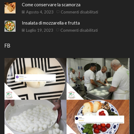
Come conservare la scamorza
latticini:
fresca
guida
di
su
Agosto 4, 2023
Commenti disabilitati
pratica
bulgur
Come
Insalata di mozzarella e frutta
e
conservare
mozzarella
la
su
Luglio 19, 2023
Commenti disabilitati
scamorza
Insalata
di
FB
mozzarella
e
frutta