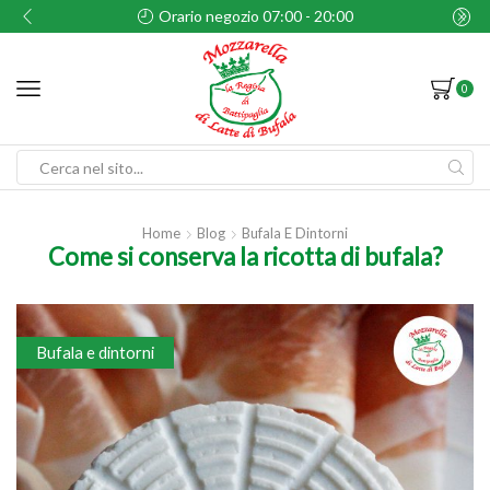
Orario negozio 07:00 - 20:00
0
Search
input
Home
Blog
Bufala E Dintorni
Come si conserva la ricotta di bufala?
Bufala e dintorni