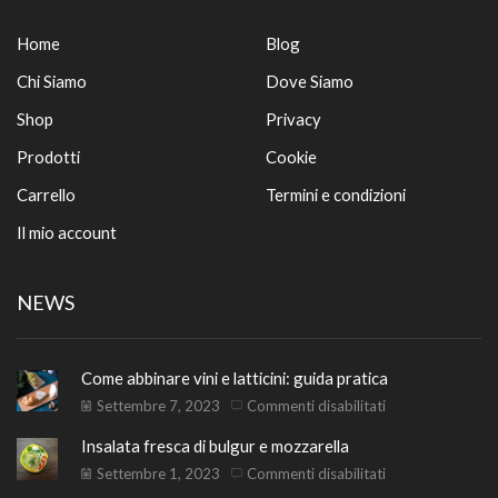
Home
Blog
Chi Siamo
Dove Siamo
Shop
Privacy
Prodotti
Cookie
Carrello
Termini e condizioni
Il mio account
NEWS
Come abbinare vini e latticini: guida pratica
su
Settembre 7, 2023
Commenti disabilitati
Come
Insalata fresca di bulgur e mozzarella
abbinare
vini
su
Settembre 1, 2023
Commenti disabilitati
e
Insalata