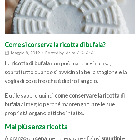
Come si conserva la ricotta di bufala?
Maggio 8, 2019
/
Posted by
delta
/
646
La
ricotta di bufala
non può mancare in casa,
soprattutto quando si avvicina la bella stagione e la
voglia di cose fresche è dietro l’angolo.
È utile sapere quindi
come conservare la ricotta di
bufala
al meglio perché mantenga tutte le sue
proprietà organolettiche intatte.
Mai più senza ricotta
A
pranzo
o a
cena
, per preparare sfiziosi
spuntini
e