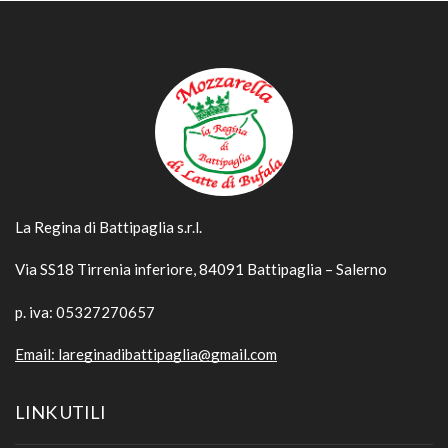
La Regina di Battipaglia s.r.l.
Via SS18 Tirrenia inferiore, 84091 Battipaglia – Salerno
p. iva: 05327270657
Email:
lareginadibattipaglia@gmail.com
LINK UTILI