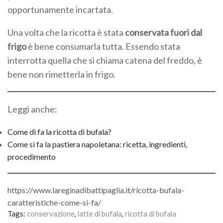
opportunamente incartata.
Una volta che la ricotta è stata
conservata fuori dal
frigo
è bene consumarla tutta. Essendo stata
interrotta quella che si chiama catena del freddo, è
bene non rimetterla in frigo.
Leggi anche:
Come di fa la ricotta di bufala?
Come si fa la pastiera napoletana: ricetta, ingredienti,
procedimento
https://www.lareginadibattipaglia.it/ricotta-bufala-
caratteristiche-come-si-fa/
Tags:
conservazione
,
latte di bufala
,
ricotta di bufala